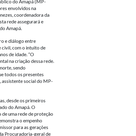
 Público do Amapá (MP-
ores envolvidos na
Menezes, coordenadora da
sta rede assegurará e
o do Amapá.
o e diálogo entre
civil, com o intuito de
anos de idade. “O
al na criação dessa rede.
 norte, sendo
e todos os presentes
, assistente social do MP-
s, desde os primeiros
stado do Amapá. O
o de uma rede de proteção
 demonstra o empenho
missor para as gerações
 da Procuradoria-geral de