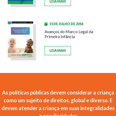
LEIA MAIS
11 DE JULHO DE 2016
Avanços do Marco Legal da
Primeira Infância
LEIA MAIS
As políticas públicas devem considerar a criança
como um sujeito de direitos, global e diverso. E
devem atender a criança em suas integralidades
e peculiaridades